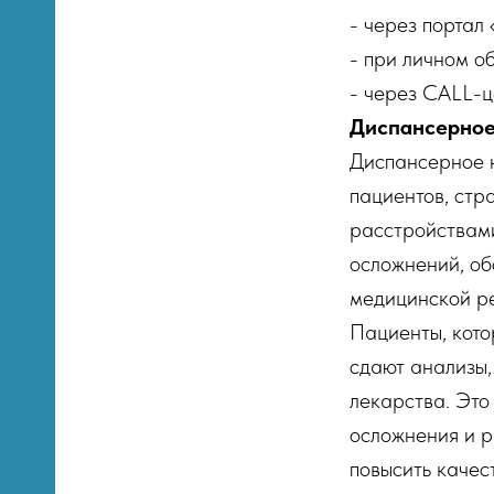
- через портал 
- при личном о
- через CALL-
Диспансерное
Диспансерное 
пациентов, ст
расстройствами
осложнений, об
медицинской р
Пациенты, кото
сдают анализы,
лекарства. Это
ния
осложнения и р
повысить качес