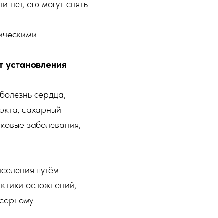
 нет, его могут снять
ническими
т установления
болезнь сердца,
ркта, сахарный
аковые заболевания,
селения путём
актики осложнений,
нсерному