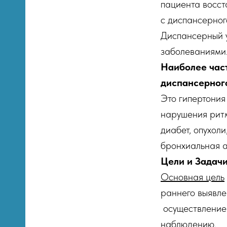
ппа
пациента восста
с диспансерного
я
Диспансерный у
заболеваниями
Наиболее час
тры
диспансерног
их
Это гипертония
нарушения ритм
диабет, опухол
щи
бронхиальная а
Цели и Задач
Основная цель
раннего выявле
осуществление
наблюдению.