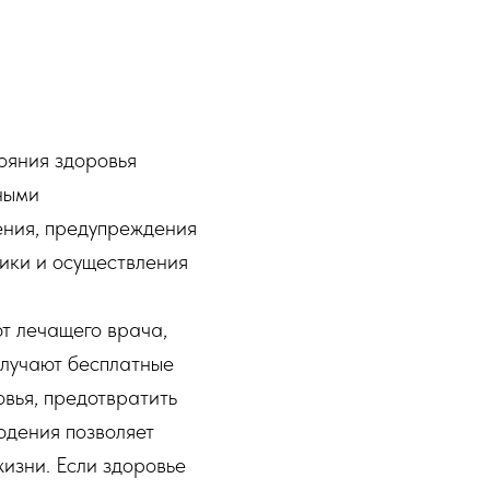
ояния здоровья
ными
ения, предупреждения
тики и осуществления
т лечащего врача,
олучают бесплатные
вья, предотвратить
юдения позволяет
жизни. Если здоровье