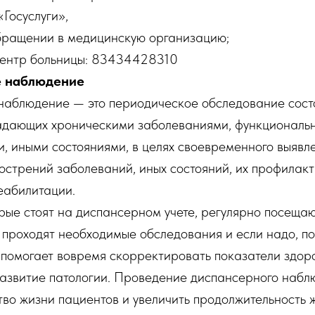
«Госуслуги»,
бращении в медицинскую организацию;
центр больницы: 83434428310
 наблюдение
наблюдение — это периодическое обследование сост
радающих хроническими заболеваниями, функциональ
, иными состояниями, в целях своевременного выявл
острений заболеваний, иных состояний, их профилак
еабилитации.
рые стоят на диспансерном учете, регулярно посещаю
 проходят необходимые обследования и если надо, п
 помогает вовремя скорректировать показатели здоро
азвитие патологии. Проведение диспансерного набл
тво жизни пациентов и увеличить продолжительность 