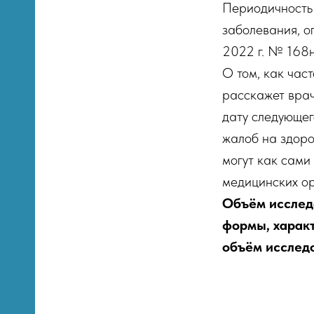
Периодичность 
заболевания, о
2022 г. № 168н
О том, как час
расскажет врач
дату следующег
жалоб на здор
могут как сами
медицинских ор
Объём исслед
формы, харак
объём исслед