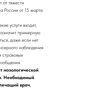
 от тяжести
а России от 15 марта
кие услуги входят,
назначит примерную
ься, даже если нет
ансерного наблюдения
и страховых
сообщения.
т нозологической
я. Необходимый
лечащий врач.