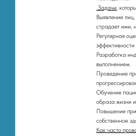
Задачи
, кото
Выявление лиц,
страдает ими, 
Регулярная оце
эффективности
К
Разработка инд
выполнением.
Проведение пр
прогрессирова
Обучение пацие
образа жизни 
Повышение прив
собственное зд
Как часто пров