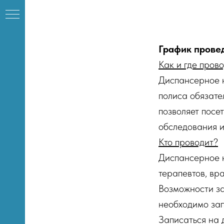
График прове
Как и где пров
Диспансерное н
полиса обязате
позволяет посе
обследования и
Кто проводит?
Диспансерное н
терапевтов, вр
го
Возможности за
необходимо зап
Записаться на