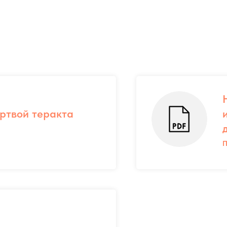
ертвой теракта
П