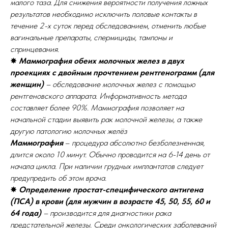
малого таза. Для снижения вероятности получения ложных
результатов необходимо исключить половые контакты в
течение 2-х суток перед обследованием, отменить любые
вагинальные препараты, спермициды, тампоны и
спринцевания.
✸
Маммография обеих молочных желез в двух
проекциях с двойным прочтением рентгенограмм (для
женщин)
– обследование молочных желез с помощью
рентгеновского аппарата. Информативность метода
составляет более 90%. Маммография позволяет на
начальной стадии выявить рак молочной железы, а также
другую патологию молочных желёз
Маммография
–
процедура абсолютно безболезненная,
длится около 10 минут. Обычно проводится на 6-14 день от
начала цикла. При наличии грудных имплантатов следует
предупредить об этом врача.
✸
Определение простат-специфического антигена
(ПСА) в крови (для мужчин в возрасте 45, 50, 55, 60 и
64 года)
– производится для диагностики рака
предстательной железы. Среди онкологических заболеваний