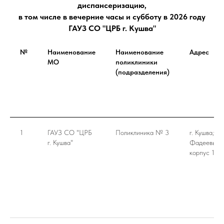
диспансеризацию,
в том числе в вечерние часы и субботу в 2026 году
ГАУЗ СО "ЦРБ г. Кушва"
№
Наименование
Наименование
Адрес
МО
поликлиники
(подразделения)
1
ГАУЗ СО "ЦРБ
Поликлиника № 3
г. Кушва,ул.
г. Кушва"
Фадеевых,3
корпус 1