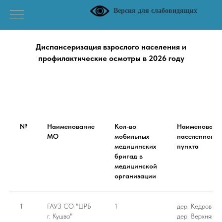
Версия для слабовидящих
Диспансеризация взрослого населения и
профилактические осмотры в 2026 году
№
Наименование
Кол-во
Наименовани
МО
мобильных
населенного
медицинских
пункта
бригад в
медицинской
организации
1
ГАУЗ СО "ЦРБ
1
дер. Кедровка,
г. Кушва"
дер. Верхняя