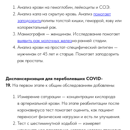
Анализ крови на гемоглобин, лейкоциты и СОЭ.
Анализ кала на скрытую кровь. Анализ
помогает
заподозрить
полипы толстой кишки, геморрой, язву или
колоректальный рак.
Маммография — женщинам. Исследование помогает
выявить рак молочных желез
на ранней стадии.
Анализ крови на простат-специфический антиген —
мужчинам от 45 лет и старше. Помогает заподозрить
рак простаты.
Диспансеризация для переболевших COVID-
19.
На первом этапе к общим обследованиям добавлены:
Измерение сатурации — концентрации кислорода
в артериальной крови. На этапе реабилитации после
коронавируса тест помогает оценить, как пациент
переносит физические нагрузки и есть ли улучшения.
Тест с шестиминутной ходьбой — измеряет
максимальное расстояние, которое человек проходит