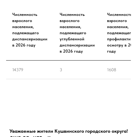
Численность
Численность
Численность
взрослого
взрослого
взрослого
населения,
населения,
населения,
подлежащего
подлежащего
подлежащего
диспансеризации
углубленной
профилактиче
в 2026 году
диспансеризации
осмотру в 202
в 2026 году
году
14379
3
1608
Уважаемые жители Кушвинского городского округа!