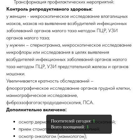
Трансформация профилактических мероприятий:
Контроль репродуктивного здоровья:
у женщин - микроскопическое исследование влагалищных
мазков, мазков на выявление возбудителей инфекционных
заболеваний органов малого таза методом ПЦР, УЗИ
органов малого таза;
у мужчин – спермограмма, микроскопическое исследование
микрофлоры или исследования в целях выявления
возбудителей инфекционных заболеваний органов малого
таза методом ПЦР, УЗИ предстательной железы и органов
мошонки.
Увеличивается кратность обследований –
флюорографическое исследование органов грудной клетки,
маммографическое исследование,
фиброэзофагогастродуоденоскопия, ПСА.
Дополнительно включено:
осмотр дерматовенеролога с дерматоскопией;
Посетителей сегодня:
1
Всего посещений:
1
прием стоматолога со стоматоскопией;
осмотр онкологом (маммологом);