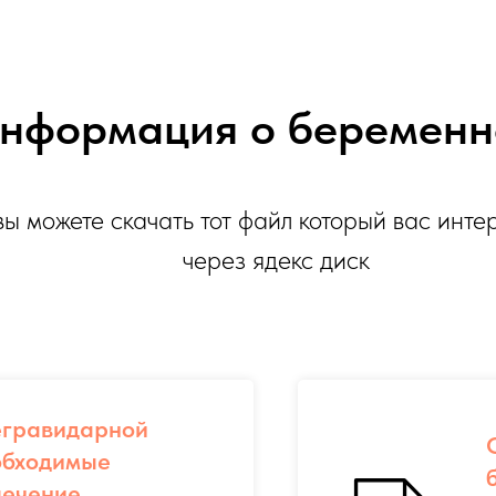
нформация о беременн
вы можете скачать тот файл который вас инте
через ядекс диск
егравидарной
обходимые
лечение