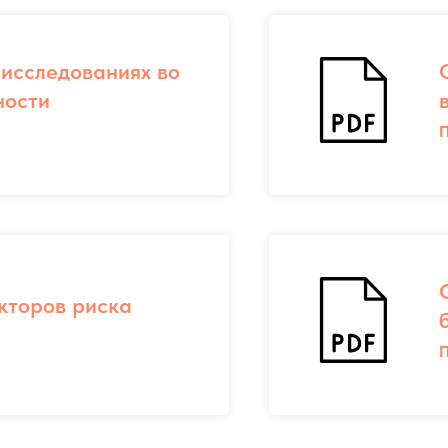
исследованиях во
ности
П
кторов риска
П