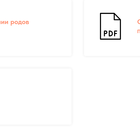
нии родов
П