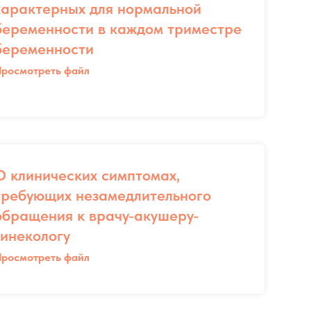
характерных для нормальной
беременности в каждом триместре
беременности
росмотреть файл
О клинических симптомах,
требующих незамедлительного
обращения к врачу-акушеру-
гинекологу
росмотреть файл