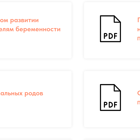
ом развитии
елям беременности
П
альных родов
П