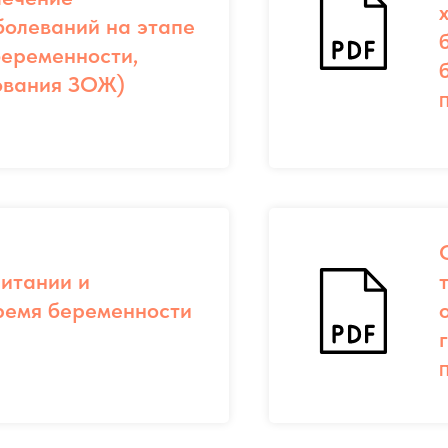
болеваний на этапе
еременности,
ования ЗОЖ)
П
итании и
ремя беременности
П