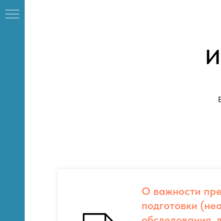
И
К
О важности пр
подготовки (не
обследования, 